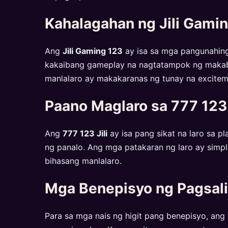
Kahalagahan ng Jili Gami
Ang
Jili Gaming 123
ay isa sa mga pangunahing 
kakaibang gameplay na nagtatampok ng makabag
manlalaro ay makakaranas ng tunay na exciteme
Paano Maglaro sa 777 123 
Ang
777 123 Jili
ay isa pang sikat na laro sa pl
ng panalo. Ang mga patakaran ng laro ay simp
bihasang manlalaro.
Mga Benepisyo ng Pagsali 
Para sa mga nais ng higit pang benepisyo, ang