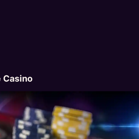
e Casino