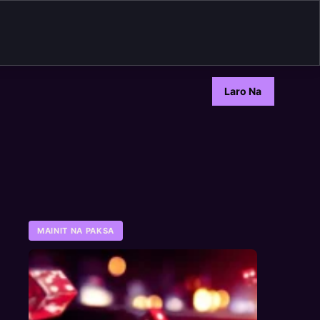
Laro Na
MAINIT NA PAKSA