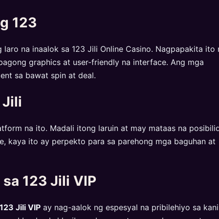
ng 123
laro na inaalok sa 123 Jili Online Casino. Nagpapakita ito
ong graphics at user-friendly na interface. Ang mga
nt sa bawat spin at deal.
Jili
atform na ito. Madali itong laruin at may mataas na posibili
le, kaya ito ay perpekto para sa parehong mga baguhan at
sa 123 Jili VIP
123 Jili VIP
ay nag-aalok ng espesyal na pribilehiyo sa kani