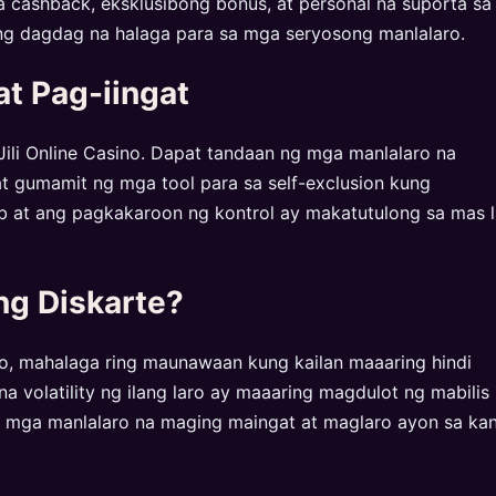
cashback, eksklusibong bonus, at personal na suporta sa
ng dagdag na halaga para sa mga seryosong manlalaro.
t Pag-iingat
ili Online Casino. Dapat tandaan ng mga manlalaro na
at gumamit ng mga tool para sa self-exclusion kung
 at ang pagkakaroon ng kontrol ay makatutulong sa mas l
ng Diskarte?
, mahalaga ring maunawaan kung kailan maaaring hindi
 volatility ng ilang laro ay maaaring magdulot ng mabilis
g mga manlalaro na maging maingat at maglaro ayon sa kan