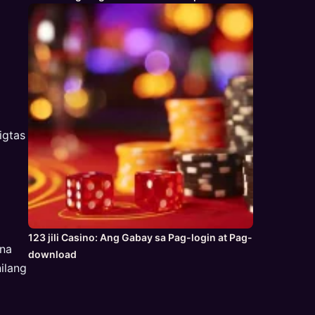
igtas
123 jili Casino: Ang Gabay sa Pag-login at Pag-
 na
download
ilang