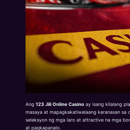
Ang
123 Jili Online Casino
ay isang kilalang pl
masaya at mapagkakatiwalaang karanasan sa onl
seleksyon ng mga laro at attractive na mga b
at pagkapanalo.