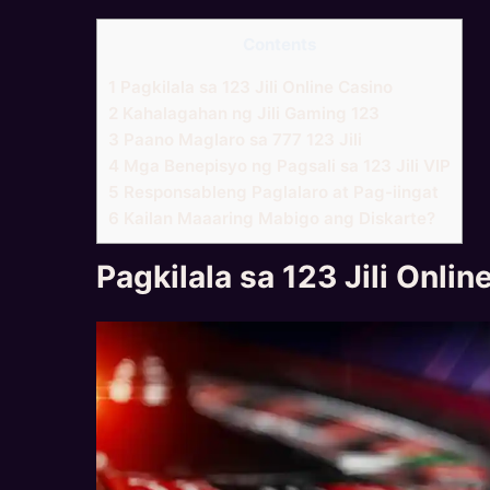
Contents
1
Pagkilala sa 123 Jili Online Casino
2
Kahalagahan ng Jili Gaming 123
3
Paano Maglaro sa 777 123 Jili
4
Mga Benepisyo ng Pagsali sa 123 Jili VIP
5
Responsableng Paglalaro at Pag-iingat
6
Kailan Maaaring Mabigo ang Diskarte?
Pagkilala sa 123 Jili Onlin