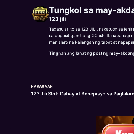
Tungkol sa may-akd
123 jili
Tagasulat ito sa 123 JILI, nakatuon sa lehiti
sa deposit gamit ang GCash. Ibinabahagi ni
manlalaro na kailangan ng tapat at napap
Tingnan ang lahat ng post ng may-akdang
NAKARAAN
123 Jili Slot: Gabay at Benepisyo sa Paglalar