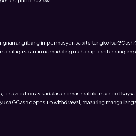
s ang initial review.
ingnan ang ibang impormasyon sa site tungkol sa GCash C
PH, mahalaga sa amin na madaling mahanap ang tamang im
, o navigation ay kadalasang mas mabilis masagot kaysa
yu sa GCash deposit o withdrawal, maaaring mangailanga