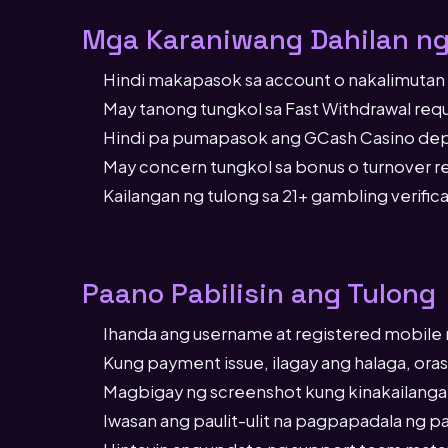
Mga Karaniwang Dahilan n
Hindi makapasok sa account o nakalimutan
May tanong tungkol sa Fast Withdrawal req
Hindi pa pumapasok ang GCash Casino dep
May concern tungkol sa bonus o turnover 
Kailangan ng tulong sa 21+ gambling verifica
Paano Pabilisin ang Tulong
Ihanda ang username at registered mobile
Kung payment issue, ilagay ang halaga, ora
Magbigay ng screenshot kung kinakailanga
Iwasan ang paulit-ulit na pagpapadala ng 