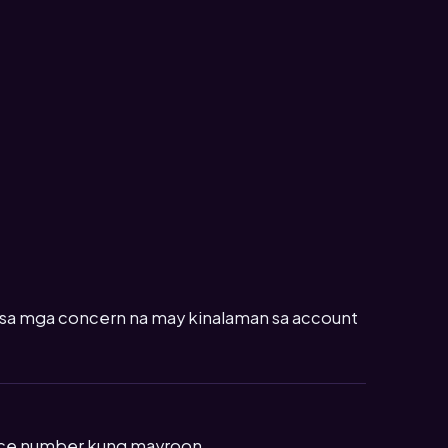
a sa mga concern na may kinalaman sa account
ence number kung mayroon.