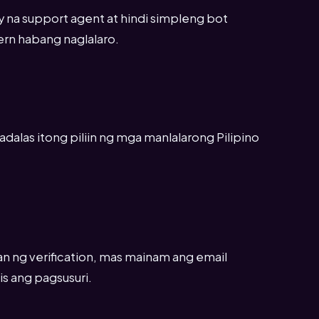
 na support agent at hindi simpleng bot
ern habang naglalaro.
alas itong piliin ng mga manlalarong Pilipino
n ng verification, mas mainam ang email
s ang pagsusuri.