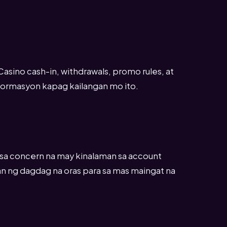
asino cash-in, withdrawals, promo rules, at
pormasyon kapag kailangan mo ito.
 sa concern na may kinalaman sa account
n ng dagdag na oras para sa mas maingat na