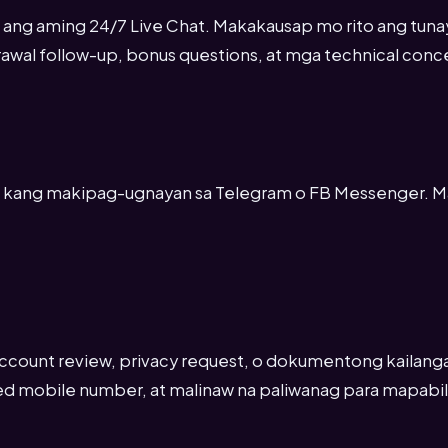
 ang aming 24/7 Live Chat. Makakausap mo rito ang tunay
drawal follow-up, bonus questions, at mga technical conc
ri kang makipag-ugnayan sa Telegram o FB Messenger. Mad
count review, privacy request, o dokumentong kailanga
ed mobile number, at malinaw na paliwanag para mapabili