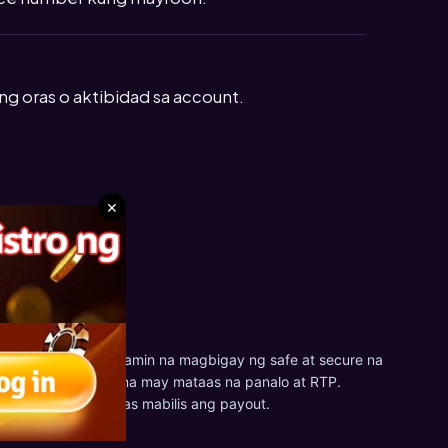
g oras o aktibidad sa account.
×
asino PH, layunin namin na magbigay ng safe at secure na
 sikat na Jili Games na may mataas na panalo at RTP.
ilis ang laro at mas mabilis ang payout.