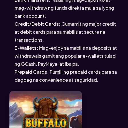
mag-withdraw ng funds direkta mula sa iyong
bank account.
Credit/Debit Cards:
Gumamit ng major credit
at debit cards para sa mabilis at secure na
transactions.
E-Wallets:
Mag-enjoy sa mabilis na deposits at
withdrawals gamit ang popular e-wallets tulad
ng GCash, PayMaya, at iba pa.
Prepaid Cards:
Pumili ng prepaid cards para sa
dagdag na convenience at seguridad.