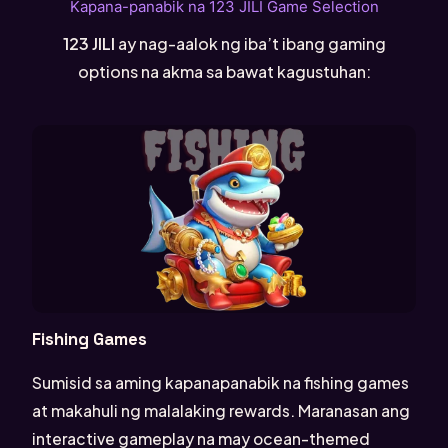
Kapana-panabik na 123 JILI Game Selection
123 JILI
ay nag-aalok ng iba’t ibang gaming
options na akma sa bawat kagustuhan:
Fishing Games
Sumisid sa aming kapanapanabik na fishing games
at makahuli ng malalaking rewards. Maranasan ang
interactive gameplay na may ocean-themed