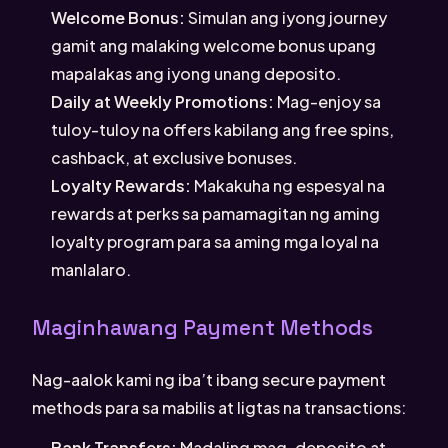
Welcome Bonus:
Simulan ang iyong journey
gamit ang malaking welcome bonus upang
mapalakas ang iyong unang deposito.
Daily at Weekly Promotions:
Mag-enjoy sa
tuloy-tuloy na offers kabilang ang free spins,
cashback, at exclusive bonuses.
Loyalty Rewards:
Makakuha ng espesyal na
rewards at perks sa pamamagitan ng aming
loyalty program para sa aming mga loyal na
manlalaro.
Maginhawang Payment Methods
Nag-aalok kami ng iba’t ibang secure payment
methods para sa mabilis at ligtas na transactions:
Bank Transfers:
Madaling mag-deposito at