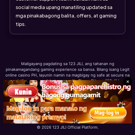
social media upang manatiling updated sa
mga pinakabagong balita, offers, at gaming
tips.
Maligayang pagdating sa 123 JILI, ang tahanan ng
pinakamagandang gaming experience sa bansa. Bilang isang Legit
online casino PH, layunin namin na magbigay ng safe at secure na
×
platform para sa lahat ng mga Ka-Pinoy. Dito sa 123 JILI,
matatagpuan mo ang Best online slots Philippines, lalo na ang
sikat na Jili Games na may mataas na panalo at RTP.
Huwag palampasin ang aming Jili Slot Free Bonus para sa mga
bagong players! Sa 123 JILI, garantisadong mabilis ang laro at mas
mabilis ang payout.
about us
contact us
cookie policy
privacy policy
sitemap
© 2026 123 JILI Official Platform.
Ang paglalaro ay para sa 21+ lamang. Maglaro nang may