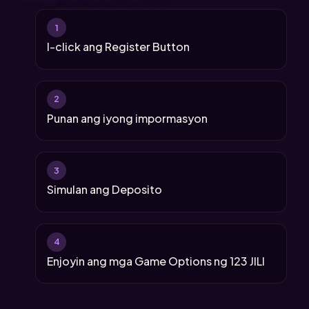
I-click ang Register Button
Punan ang iyong impormasyon
Simulan ang Deposito
Enjoyin ang mga Game Options ng 123 JILI