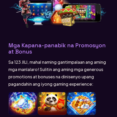
Mga Kapana-panabik na Promosyon
at Bonus
Sa 123 JILI, mahal naming gantimpalaan ang aming
mga manlalaro! Sulitin ang aming mga generous
promotions at bonuses na dinisenyo upang
pagandahin ang iyong gaming experience: