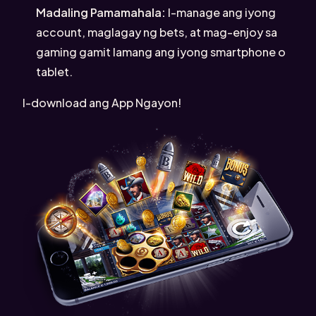
Madaling Pamamahala:
I-manage ang iyong
account, maglagay ng bets, at mag-enjoy sa
gaming gamit lamang ang iyong smartphone o
tablet.
I-download ang App Ngayon!