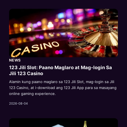
NEWS
123 Jili Slot: Paano Maglaro at Mag-login Sa
Jili 123 Casino
Alamin kung paano maglaro sa 123 Jili Slot, mag-login sa Jili
123 Casino, at i-download ang 123 Jili App para sa masayang
online gaming experience.
2026-08-04