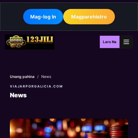
Mag-log In
Magparehistro
Laro Na
Unang pahina
/
News
VIAJARPORGALICIA.COM
News