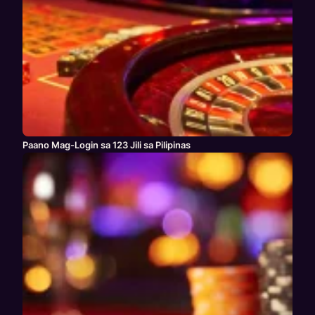
Paano Mag-Login sa 123 Jili sa Pilipinas