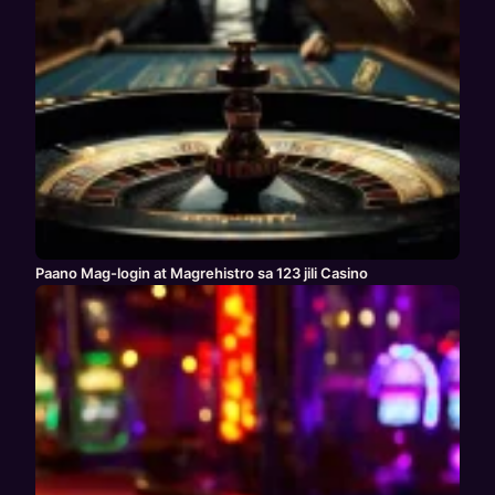
Paano Mag-login at Magrehistro sa 123 jili Casino