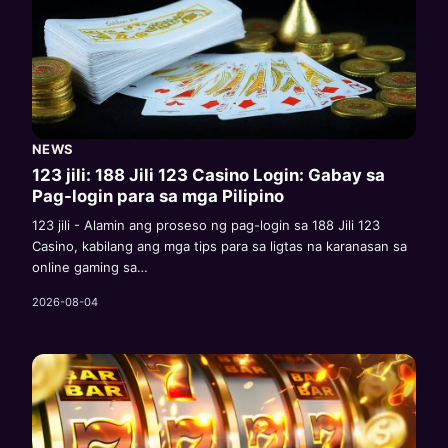
NEWS
123 jili: 188 Jili 123 Casino Login: Gabay sa
Pag-login para sa mga Pilipino
123 jili - Alamin ang proseso ng pag-login sa 188 Jili 123
Casino, kabilang ang mga tips para sa ligtas na karanasan sa
online gaming sa…
2026-08-04