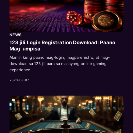
NEWS
123 jili Login Registration Download: Paano
Mag-umpisa
Alamin kung paano mag-login, magparehistro, at mag-
download sa 123 jili para sa masayang online gaming
experience.
2026-08-07