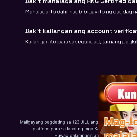
Bakit mahalaga ang RNG Certified g
Mahalaga ito dahil nagbibigay ito ng dagdag na
Bakit kailangan ang account verifica
Kailangan ito para sa seguridad, tamang pagki
Maligayang pagdating sa 123 JILI, ang tahanan ng pinaka
platform para sa lahat ng mga Ka-Pinoy. Dito sa 123
Huwag palampasin ang aming Jili Slot Fr