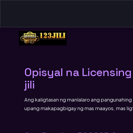
Opisyal na Licensin
jili
Ang kaligtasan ng manlalaro ang pangunahing 
upang makapagbigay ng mas maayos, mas ligt