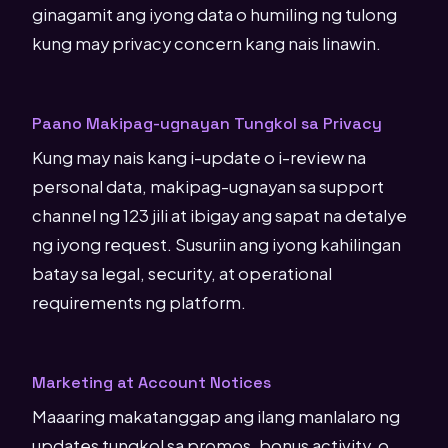
ginagamit ang iyong data o humiling ng tulong
kung may privacy concern kang nais linawin.
Paano Makipag-ugnayan Tungkol sa Privacy
Kung may nais kang i-update o i-review na
personal data, makipag-ugnayan sa support
channel ng 123 jili at ibigay ang sapat na detalye
ng iyong request. Susuriin ang iyong kahilingan
batay sa legal, security, at operational
requirements ng platform.
Marketing at Account Notices
Maaaring makatanggap ang ilang manlalaro ng
updates tungkol sa promos, bonus activity, o