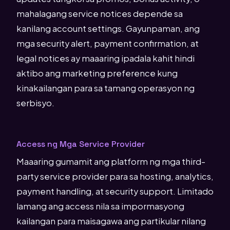
mahalagang service notices depende sa
kanilang account settings. Gayunpaman, ang
mga security alert, payment confirmation, at
legal notices ay maaaring ipadala kahit hindi
aktibo ang marketing preference kung
kinakailangan para sa tamang operasyon ng
serbisyo.
Access ng Mga Service Provider
Maaaring gumamit ang platform ng mga third-
party service provider para sa hosting, analytics,
payment handling, at security support. Limitado
lamang ang access nila sa impormasyong
kailangan para maisagawa ang partikular nilang