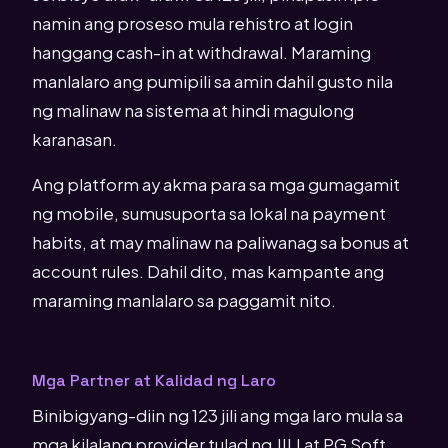
namin ang proseso mula rehistro at login
hanggang cash-in at withdrawal. Maraming
manlalaro ang pumipili sa amin dahil gusto nila
ng malinaw na sistema at hindi magulong
karanasan.
Ang platform ay akma para sa mga gumagamit
ng mobile, sumusuporta sa lokal na payment
habits, at may malinaw na paliwanag sa bonus at
account rules. Dahil dito, mas kampante ang
maraming manlalaro sa paggamit nito.
Mga Partner at Kalidad ng Laro
Binibigyang-diin ng 123 jili ang mga laro mula sa
mga kilalang provider tulad ng JILI at PG Soft