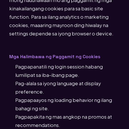
mong nauunawaan mo ang paggamit ng mga
kinakailangang cookies para sa basic site
function. Para sa ilang analytics o marketing
cookies, maaaring mayroon ding hiwalay na
settings depende sa iyong browser o device.
Mga Halimbawa ng Paggamit ng Cookies
Pagpapanatili ng login session habang
lumilipat sa iba-ibang page.
Pag-alala sa iyong language at display
preference.
Pagpapaayos ng loading behavior ng ilang
bahagi ng site.
Pagpapakita ng mas angkop na promos at
recommendations.