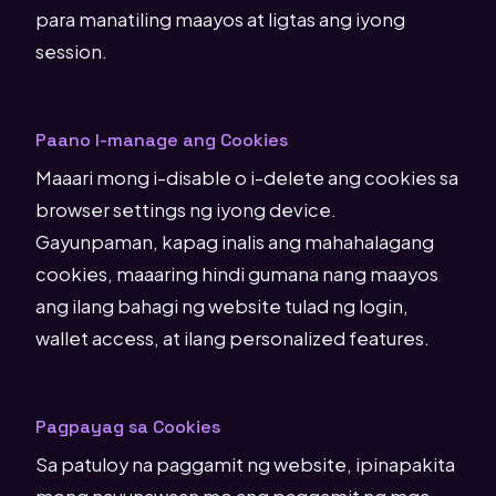
para manatiling maayos at ligtas ang iyong
session.
Paano I-manage ang Cookies
Maaari mong i-disable o i-delete ang cookies sa
browser settings ng iyong device.
Gayunpaman, kapag inalis ang mahahalagang
cookies, maaaring hindi gumana nang maayos
ang ilang bahagi ng website tulad ng login,
wallet access, at ilang personalized features.
Pagpayag sa Cookies
Sa patuloy na paggamit ng website, ipinapakita