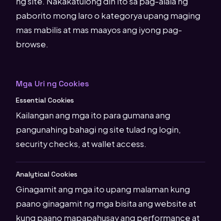
ng site. Nakakatulong din ito sa pag-alala ng
paborito mong laro o kategorya upang maging
mas mabilis at mas maayos ang iyong pag-
browse.
Mga Uri ng Cookies
Essential Cookies
Kailangan ang mga ito para gumana ang
pangunahing bahagi ng site tulad ng login,
security checks, at wallet access.
Analytical Cookies
Ginagamit ang mga ito upang malaman kung
paano ginagamit ng mga bisita ang website at
kung paano mapapahusay ang performance at