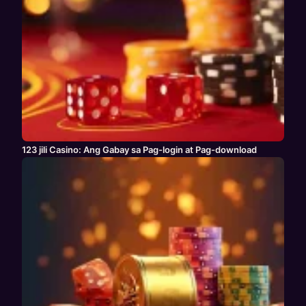
123 jili Casino: Ang Gabay sa Pag-login at Pag-download