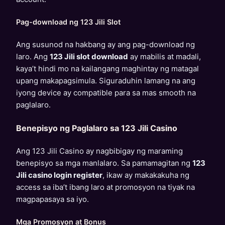
Pag-download ng 123 Jili Slot
Ang susunod na hakbang ay ang pag-download ng
laro. Ang
123 Jili slot download
ay mabilis at madali,
kaya’t hindi mo na kailangang maghintay ng matagal
upang makapagsimula. Siguraduhin lamang na ang
iyong device ay compatible para sa mas smooth na
paglalaro.
Benepisyo ng Paglalaro sa 123 Jili Casino
Ang 123 Jili Casino ay nagbibigay ng maraming
benepisyo sa mga manlalaro. Sa pamamagitan ng
123
Jili casino login register
, ikaw ay makakakuha ng
access sa iba’t ibang laro at promosyon na tiyak na
magpapasaya sa iyo.
Mga Promosyon at Bonus