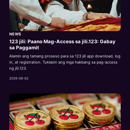
NEWS
123 jili: Paano Mag-Access sa jili.123: Gabay
sa Paggamit
Alamin ang tamang proseso para sa 123 jili app download, log
in, at registration. Tuklasin ang mga hakbang sa pag-access
ng jili.123.
2026-06-02