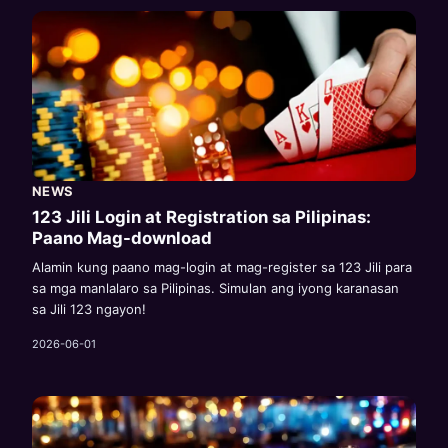
NEWS
123 Jili Login at Registration sa Pilipinas:
Paano Mag-download
Alamin kung paano mag-login at mag-register sa 123 Jili para
sa mga manlalaro sa Pilipinas. Simulan ang iyong karanasan
sa Jili 123 ngayon!
2026-06-01