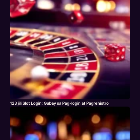
123 jili Slot Login: Gabay sa Pag-login at Pagrehistro