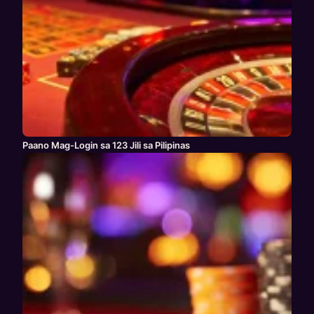
Paano Mag-Login sa 123 Jili sa Pilipinas