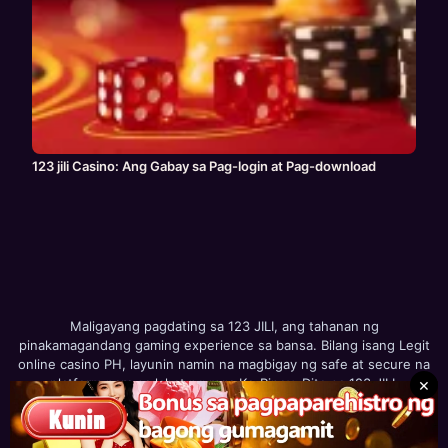
123 jili Casino: Ang Gabay sa Pag-login at Pag-download
Maligayang pagdating sa 123 JILI, ang tahanan ng
pinakamagandang gaming experience sa bansa. Bilang isang Legit
online casino PH, layunin namin na magbigay ng safe at secure na
×
platform para sa lahat ng mga Ka-Pinoy. Dito sa 123 JILI,
matatagpuan mo ang Best online slots Philippines, lalo na ang
sikat na Jili Games na may mataas na panalo at RTP.
Huwag palampasin ang aming Jili Slot Free Bonus para sa mga