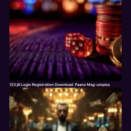
123 jili Login Registration Download: Paano Mag-umpisa