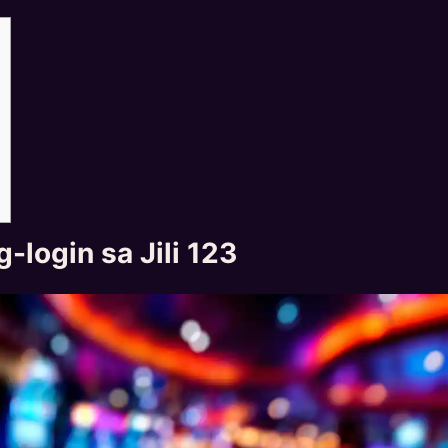
-login sa Jili 123