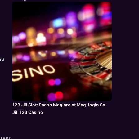
sa
123 Jili Slot: Paano Maglaro at Mag-login Sa
Jili 123 Casino
 para