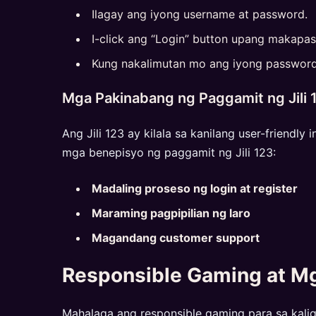
Ilagay ang iyong username at password.
I-click ang “Login” button upang makapas
Kung nakalimutan mo ang iyong password
Mga Pakinabang ng Paggamit ng Jili 
Ang Jili 123 ay kilala sa kanilang user-friendly 
mga benepisyo ng paggamit ng Jili 123:
Madaling proseso ng login at register
Maraming pagpipilian ng laro
Magandang customer support
Responsible Gaming at M
Mahalaga ang responsible gaming para sa kaligt