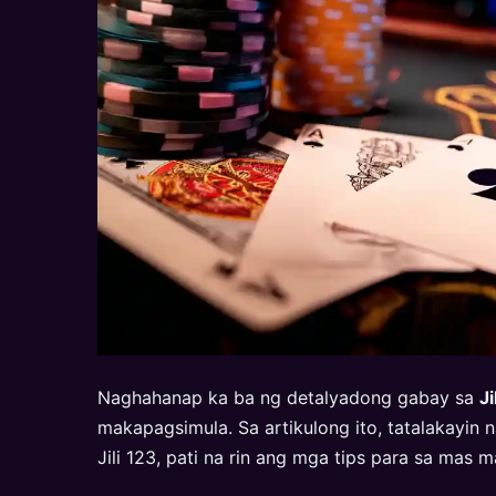
Naghahanap ka ba ng detalyadong gabay sa
Ji
makapagsimula. Sa artikulong ito, tatalakayin
Jili 123, pati na rin ang mga tips para sa mas