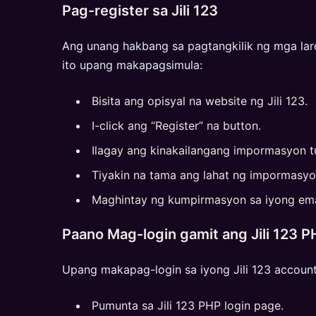
Pag-register sa Jili 123
Ang unang hakbang sa pagtangkilik ng mga laro
ito upang makapagsimula:
Bisita ang opisyal na website ng Jili 123.
I-click ang “Register” na button.
Ilagay ang kinakailangang impormasyon t
Tiyakin na tama ang lahat ng impormasyo
Maghintay ng kumpirmasyon sa iyong email
Paano Mag-login gamit ang Jili 123 P
Upang makapag-login sa iyong Jili 123 accoun
Pumunta sa Jili 123 PHP login page.