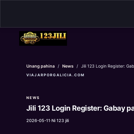
Unang pahina
/
News
/
Jili 123 Login Register: 
VIAJARPORGALICIA.COM
NEWS
Jili 123 Login Register: Gabay 
2026-05-11
·
Ni 123 jili