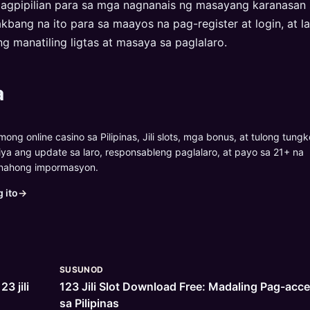
pagpipilian para sa mga nagnanais ng masayang karanasan 
bang na ito para sa maayos na pag-register at login, at l
 manatiling ligtas at masaya sa paglalaro.
a
mong online casino sa Pilipinas, Jili slots, mga bonus, at tulong tungk
ya ang update sa laro, responsableng paglalaro, at payo sa 21+ na
anahong impormasyon.
 ito
→
SUSUNOD
3 jili
123 Jili Slot Download Free: Madaling Pag-acc
sa Pilipinas