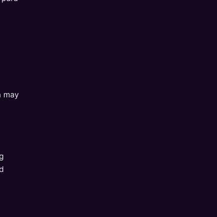
a may
g
d