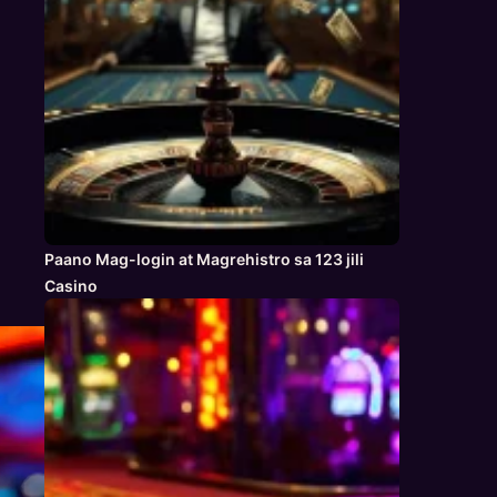
Paano Mag-login at Magrehistro sa 123 jili
Casino