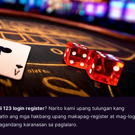
li 123 login register
? Narito kami upang tulungan kang
 natin ang mga hakbang upang makapag-register at mag-log
 magandang karanasan sa paglalaro.