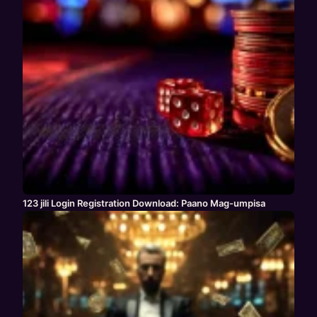
123 jili Login Registration Download: Paano Mag-umpisa