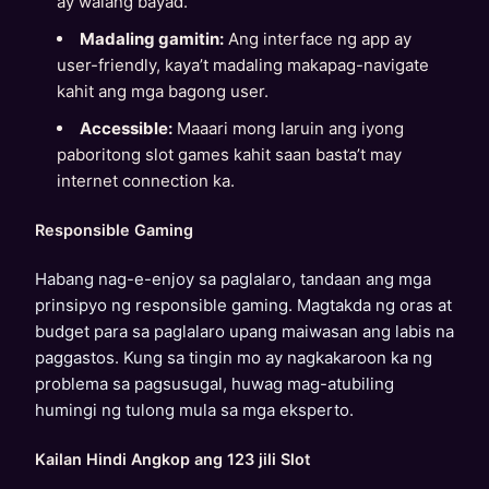
ay walang bayad.
Madaling gamitin:
Ang interface ng app ay
user-friendly, kaya’t madaling makapag-navigate
kahit ang mga bagong user.
Accessible:
Maaari mong laruin ang iyong
paboritong slot games kahit saan basta’t may
internet connection ka.
Responsible Gaming
Habang nag-e-enjoy sa paglalaro, tandaan ang mga
prinsipyo ng responsible gaming. Magtakda ng oras at
budget para sa paglalaro upang maiwasan ang labis na
paggastos. Kung sa tingin mo ay nagkakaroon ka ng
problema sa pagsusugal, huwag mag-atubiling
humingi ng tulong mula sa mga eksperto.
Kailan Hindi Angkop ang 123 jili Slot