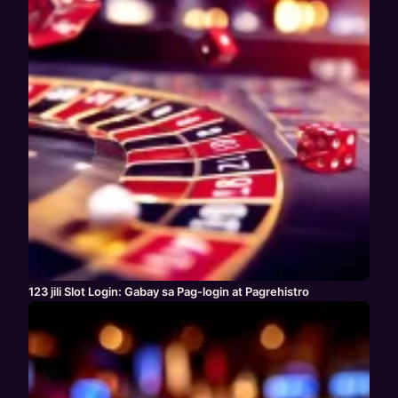
123 jili Slot Login: Gabay sa Pag-login at Pagrehistro