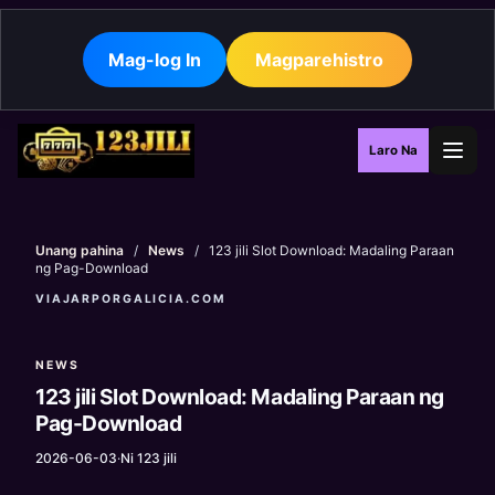
Mag-log In
Magparehistro
Laro Na
Unang pahina
/
News
/
123 jili Slot Download: Madaling Paraan
ng Pag-Download
VIAJARPORGALICIA.COM
NEWS
123 jili Slot Download: Madaling Paraan ng
Pag-Download
2026-06-03
·
Ni 123 jili