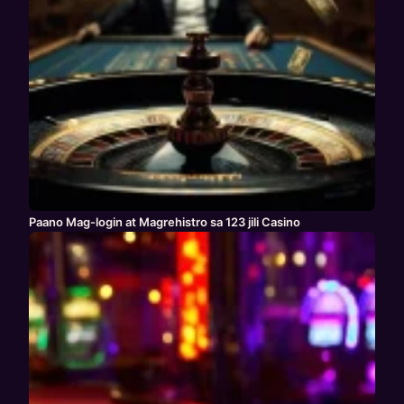
Paano Mag-login at Magrehistro sa 123 jili Casino