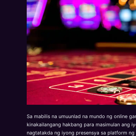
Sa mabilis na umuunlad na mundo ng online g
kinakailangang hakbang para masimulan ang iyo
nagtatakda ng iyong presensya sa platform ng Ji