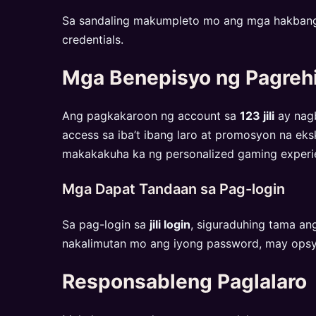
Sa sandaling makumpleto mo ang mga hakbang 
credentials.
Mga Benepisyo ng Pagrehis
Ang pagkakaroon ng account sa
123 jili
ay nag
access sa iba’t ibang laro at promosyon na ek
makakakuha ka ng personalized gaming experien
Mga Dapat Tandaan sa Pag-login
Sa pag-login sa
jili login
, siguraduhing tama a
nakalimutan mo ang iyong password, may opsyo
Responsableng Paglalaro