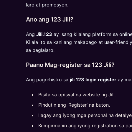
laro at promosyon.
Ano ang 123 Jili?
Ang
Jili.123
ay isang kilalang platform sa onli
Kilala ito sa kanilang makabago at user-friendl
sa paglalaro.
Paano Mag-register sa 123 Jili?
Ang pagrehistro sa
jili 123 login register
ay mad
Bisita sa opisyal na website ng Jili.
Pindutin ang ‘Register’ na buton.
Ilagay ang iyong mga personal na detalye
Kumpirmahin ang iyong registration sa pa