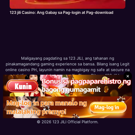
123 jili Casino: Ang Gabay sa Pag-login at Pag-download
Maligayang pagdating sa 123 JILI, ang tahanan ng
pinakamagandang gaming experience sa bansa. Bilang isang Legit
online casino PH, layunin namin na magbigay ng safe at secure na
×
platform para sa lahat ng mga Ka-Pinoy. Dito sa 123 JILI,
matatagpuan mo ang Best online slots Philippines, lalo na ang
sikat na Jili Games na may mataas na panalo at RTP.
Huwag palampasin ang aming Jili Slot Free Bonus para sa mga
bagong players! Sa 123 JILI, garantisadong mabilis ang laro at mas
mabilis ang payout.
about us
contact us
cookie policy
privacy policy
sitemap
© 2026 123 JILI Official Platform.
Ang paglalaro ay para sa 21+ lamang. Maglaro nang may
responsibilidad.