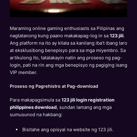
Maraming online gaming enthusiasts sa Pilipinas ang
nagtatanong kung paano makakapag-log in sa
123 jili
.
Ang platform na ito ay kilala sa kanilang iba’t ibang laro
at eksklusibong benepisyo para sa mga miyembro. Sa
artikulong ito, tatalakayin natin ang proseso ng pag-
login, pati na rin ang mga benepisyo ng pagiging isang
VIP member.
Proseso ng Pagrehistro at Pag-download
Para makapagsimula sa
123 jili login registration
philippines download
, sundan lamang ang mga
sumusunod na hakbang:
Bisitahe ang opisyal na website ng 123 jili.