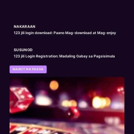
NAKARAAN
123 jili login download: Paano Mag-download at Mag-enjoy
SUSUNOD
123 jili Login Registration: Madaling Gabay sa Pagsisimula
MAINIT NA PAKSA