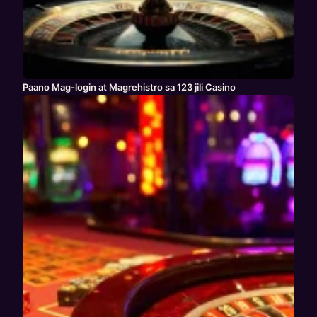
Paano Mag-login at Magrehistro sa 123 jili Casino