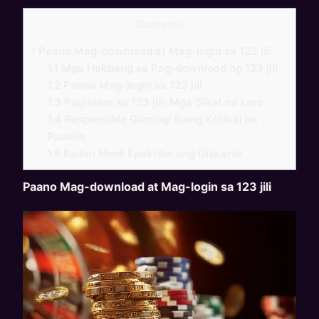
Contents
1
Paano Mag-download at Mag-login sa 123 jili
1.1
Mga Hakbang sa Pag-download ng 123 jili
1.2
Paano Mag-login sa 123 jili
1.3
Paglalaro sa 123 jili: Mga Sikat na Laro
1.4
Responsible Gaming: Isang Kritikal na
Paalala
1.5
Kailan Hindi Epektibo ang Diskarte
Paano Mag-download at Mag-login sa 123 jili