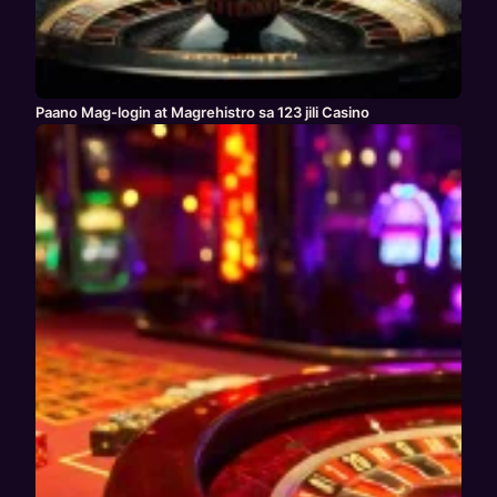
Paano Mag-login at Magrehistro sa 123 jili Casino