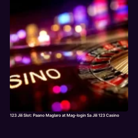
123 Jili Slot: Paano Maglaro at Mag-login Sa Jili 123 Casino