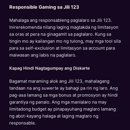
Responsible Gaming sa Jili 123
Mahalaga ang responsableng paglalaro sa Jili 123.
Inirerekomenda nilang laging magtakda ng limitasyon
sa oras at pera na ginagamit sa paglalaro. Kung sa
tingin mo ay kailangan mo ng tulong, may mga tool sila
para sa self-exclusion at limitasyon sa account para
maiwasan ang labis na paglalaro.
Kapag Hindi Nagtagumpay ang Diskarte
Bagamat maraming alok ang Jili 123, mahalagang
tandaan na ang suwerte ay bahagi pa rin ng laro. Ang
pag-asa lamang sa mga bonus at promosyon ay hindi
garantiya ng panalo. Ang mga manlalaro na may
limitadong budget ay pinapayuhang maglaro lamang
ng abot-kayang halaga at laging maglaro ng
responsable.