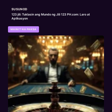
SUSUNOD
123 jili: Tuklasin ang Mundo ng Jili 123 PH.com: Laro at
Aplikasyon
MAINIT NA PAKSA