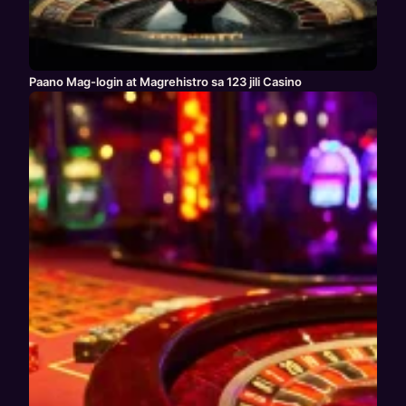
Paano Mag-login at Magrehistro sa 123 jili Casino