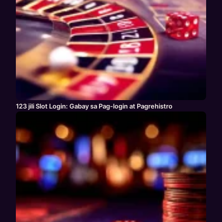
123 jili Slot Login: Gabay sa Pag-login at Pagrehistro