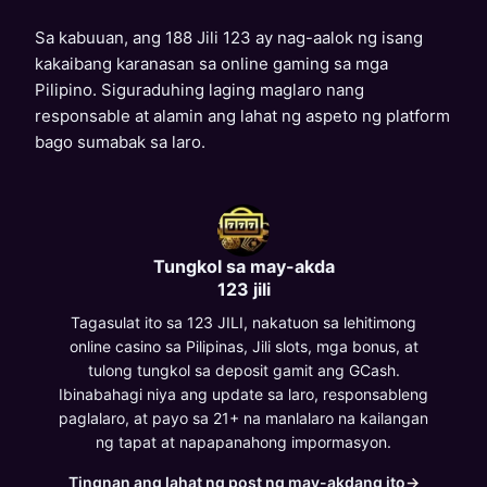
Sa kabuuan, ang 188 Jili 123 ay nag-aalok ng isang
kakaibang karanasan sa online gaming sa mga
Pilipino. Siguraduhing laging maglaro nang
responsable at alamin ang lahat ng aspeto ng platform
bago sumabak sa laro.
Tungkol sa may-akda
123 jili
Tagasulat ito sa 123 JILI, nakatuon sa lehitimong
online casino sa Pilipinas, Jili slots, mga bonus, at
tulong tungkol sa deposit gamit ang GCash.
Ibinabahagi niya ang update sa laro, responsableng
paglalaro, at payo sa 21+ na manlalaro na kailangan
ng tapat at napapanahong impormasyon.
Tingnan ang lahat ng post ng may-akdang ito
→