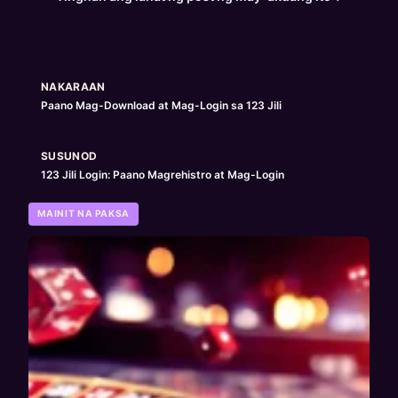
NAKARAAN
Paano Mag-Download at Mag-Login sa 123 Jili
SUSUNOD
123 Jili Login: Paano Magrehistro at Mag-Login
MAINIT NA PAKSA