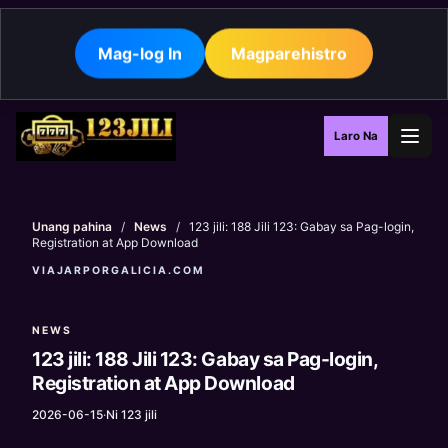
Mag-log In
Magparehistro
Laro Na
Unang pahina
/
News
/
123 jili: 188 Jili 123: Gabay sa Pag-login,
Registration at App Download
VIAJARPORGALICIA.COM
NEWS
123 jili: 188 Jili 123: Gabay sa Pag-login,
Registration at App Download
2026-06-15
·
Ni 123 jili